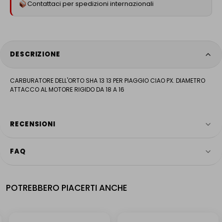
Contattaci per spedizioni internazionali
DESCRIZIONE
CARBURATORE DELL'ORTO SHA 13 13 PER PIAGGIO CIAO PX. DIAMETRO
ATTACCO AL MOTORE RIGIDO DA 18 A 16
RECENSIONI
FAQ
4.9
HAI ANCORA DOMANDE?
Servizio più votato
POTREBBERO PIACERTI ANCHE
Il nostro team è a tua disposizione dal lunedì al venerdì, dalle 9:00
Verificato da Trustindex
alle 18:00.
Rispondiamo anche su WhatsApp entro pochi minuti.
NUOVO