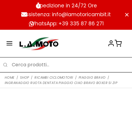
Spedizione in 24/72 Ore
Assistenza: info@lamotoricambit.it
WhatsApp: +39 335 87 86 271
HOME
/
SHOP
/
RICAMBI CICLOMOTORI
/
PIAGGIO BRAVO
/
INGRANAGGIO RUOTA DENTATA PIAGGIO CIAO BRAVO BOXER SI ZIP