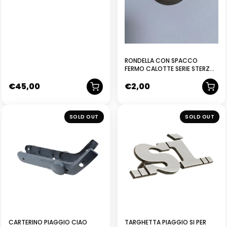
VARIATORE CIAO – BOXER –
BRAVO – SI – 100030 480359
RONDELLA CON SPACCO
FERMO CALOTTE SERIE STERZO
ORIGINALE PIAGGIO SI 189298
€
45,00
€
2,00
SOLD OUT
SOLD OUT
CARTERINO PIAGGIO CIAO
TARGHETTA PIAGGIO SI PER