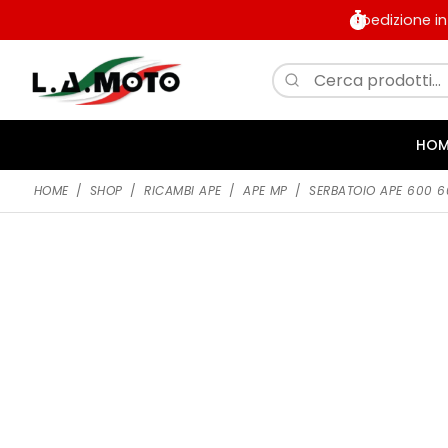
Spedizione i
HOM
HOME
/
SHOP
/
RICAMBI APE
/
APE MP
/
SERBATOIO APE 600 60