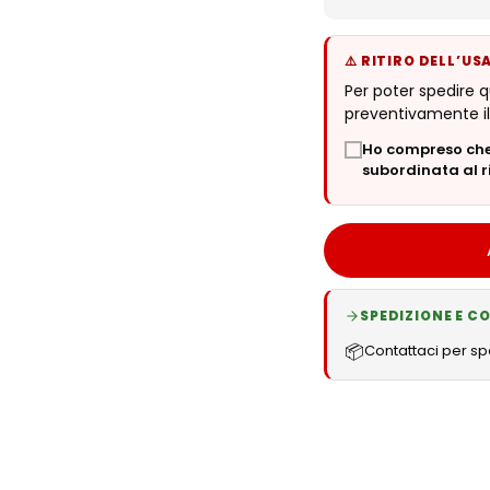
RITIRO DELL’U
Per poter spedire 
preventivamente il 
Ho compreso che 
subordinata al ri
SPEDIZIONE E 
📦
Contattaci per spe