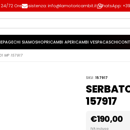
n 24/72 Ore
Assistenza: info@lamotoricambit.it
WhatsApp: +39 
EPAGE
CHI SIAMO
SHOP
RICAMBI APE
RICAMBI VESPA
CASCHI
CONT
1 MP 157917
SKU:
157917
SERBATO
157917
€
190,00
IVA inclusa