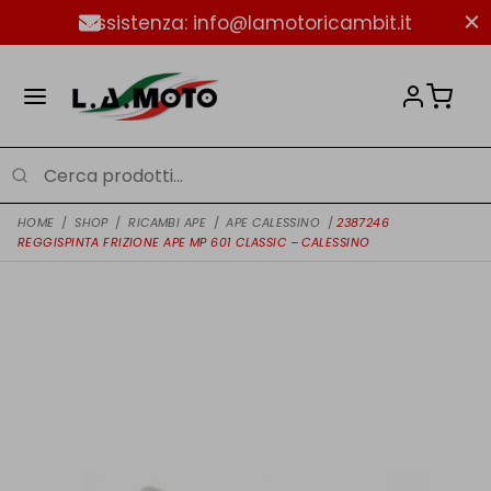
Assistenza: info@lamotoricambit.it
HOME
/
SHOP
/
RICAMBI APE
/
APE CALESSINO
/
2387246
REGGISPINTA FRIZIONE APE MP 601 CLASSIC – CALESSINO