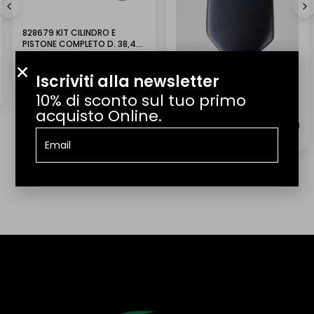
info@lmr.it.
(Tradotto da Google,
vedi originale
)
828679 KIT CILINDRO E
QUANTO TEMPO CI VUOLE PER LA CONSEGNA?
PISTONE COMPLETO D. 38,4
ORIGINALE PIAGGIO APE 50
€
90,00
QUANTO COSTA LA SPEDIZIONE?
Iscriviti alla newsletter
SEDILE BIPOSTO NERO CON
10% di sconto sul tuo primo
BORDINO BIANCO PER
IL PRODOTTO ARRIVA GIÀ MONTATO?
acquisto Online.
PIAGGIO APE 50
€
65,00
POSSO EFFETTUARE UN RESO?