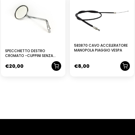
583870 CAVO ACCELERATORE
MANOPOLA PIAGGIO VESPA
SPECCHIETTO DESTRO
CROMATO -CUPPINI SENZA
SOSTEGNO- VESPA 160MM,
€
20,00
€
8,00
D100MM, E2