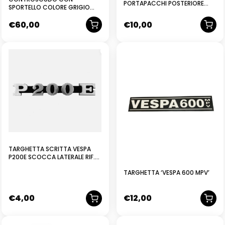
PORTAPACCHI POSTERIORE
SPORTELLO COLORE GRIGIO
PIAGGIO VESPA 125 ET4 FINO AL
ORIGINALE PIAGGIO SFERA
1997
€
60,00
€
10,00
297335000A
TARGHETTA SCRITTA VESPA
P200E SCOCCA LATERALE RIF.
PIAGGIO 181328
TARGHETTA ‘VESPA 600 MPV’
€
4,00
€
12,00