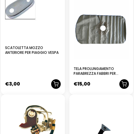
SCATOLETTA MOZZO
ANTERIORE PER PIAGGIO VESPA
TELA PROLUNGAMENTO
PARABREZZA FABBRI PER
CICLOMOTORI MOTO VESPA
€
3,00
€
15,00
PIAGGIO 43X78
NUOVO
NUOVO