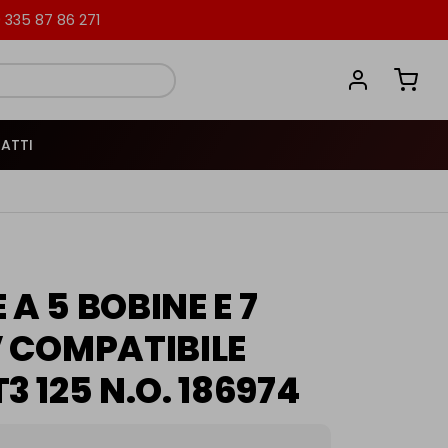
335 87 86 271
ATTI
A 5 BOBINE E 7
V COMPATIBILE
3 125 N.O. 186974