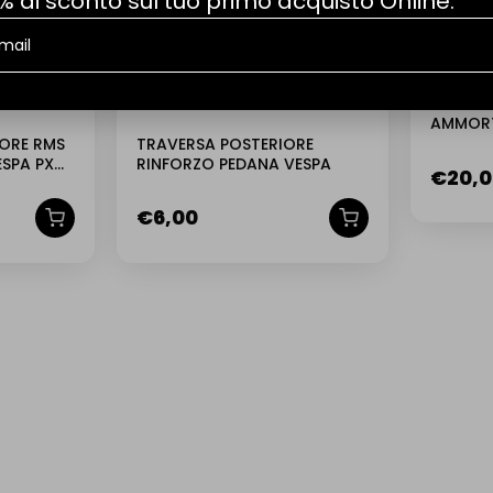
% di sconto sul tuo primo acquisto Online.
1216387
AMMORT
POSTER
ORE RMS
TRAVERSA POSTERIORE
PK 50 – 
ESPA PX
RINFORZO PEDANA VESPA
€
20,
PK 125 –
C
€
6,00