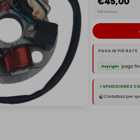
€
45,00
IVA inclusa
PAGA IN PIÙ RATE
paga fin
HeyLight
SPEDIZIONE E 
Contattaci per spe