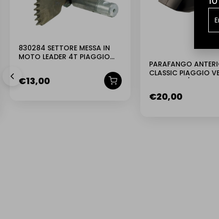
10
830284 SETTORE MESSA IN
MOTO LEADER 4T PIAGGIO
PARAFANGO ANTERI
150 VESPA LX 2005-2008
CLASSIC PIAGGIO V
€
13,00
125-150CC/PE 200C
1774976
€
20,00