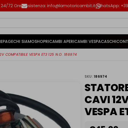
n 24/72 Ore
Assistenza: info@lamotoricambit.it
WhatsApp: +39 
EPAGE
CHI SIAMO
SHOP
RICAMBI APE
RICAMBI VESPA
CASCHI
CONT
12V COMPATIBILE VESPA ET3 125 N.O. 186974
SKU:
186974
STATORE 
CAVI 12
VESPA ET