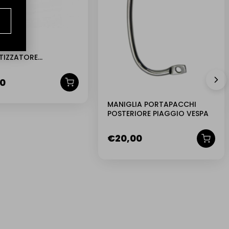
 216387
IZZATORE
IORE PIAGGIO VESPA
PK 50 S – PK 50 XL –
00
 PK 125 S
MANIGLIA PORTAPACCHI
POSTERIORE PIAGGIO VESPA
€
20,00