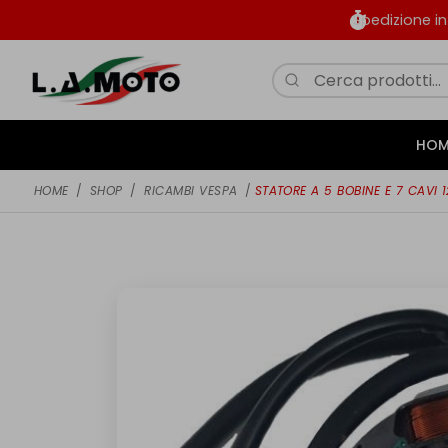
Spedizione i
HOM
HOME
/
SHOP
/
RICAMBI VESPA
/
STATORE A 5 BOBINE E 7 CAVI 