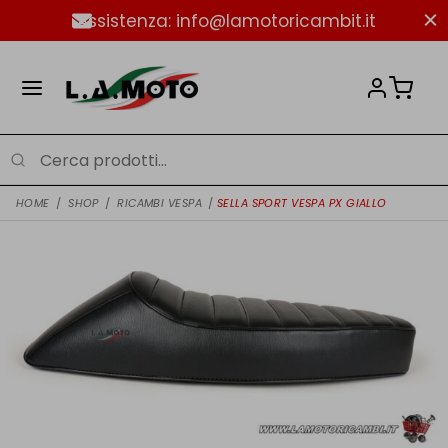
Assistenza: info@lamotoricambit.it
HOME
/
SHOP
/
RICAMBI VESPA
/
SELLA SPORT VESPA PX GIALLO
NUOVO