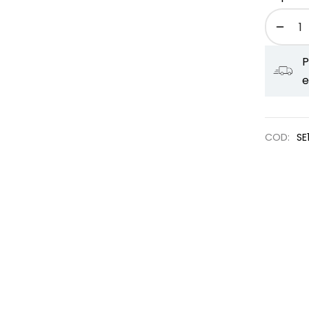
P
e
COD:
SE