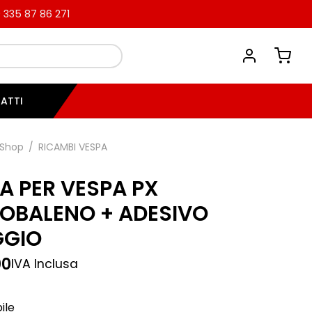
335 87 86 271
ATTI
Shop
/
RICAMBI VESPA
LA PER VESPA PX
OBALENO + ADESIVO
GGIO
00
IVA Inclusa
ile