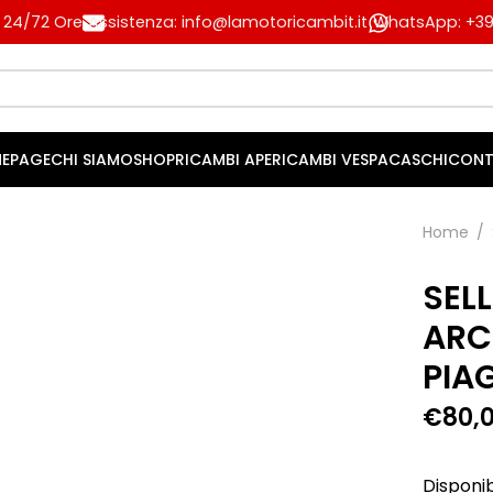
n 24/72 Ore
Assistenza: info@lamotoricambit.it
WhatsApp: +39 
EPAGE
CHI SIAMO
SHOP
RICAMBI APE
RICAMBI VESPA
CASCHI
CONT
Home
/
SEL
ARC
PIA
€
80,
Disponib