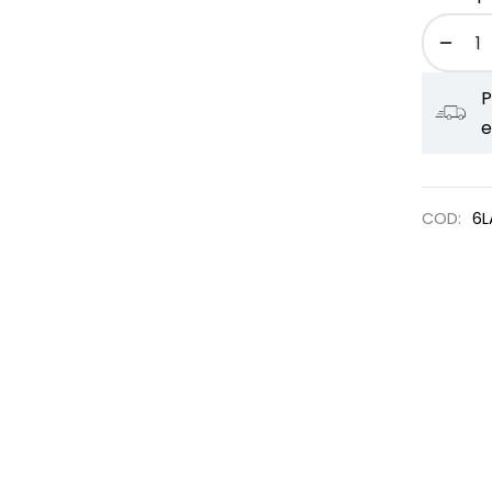
P
e
COD:
6L