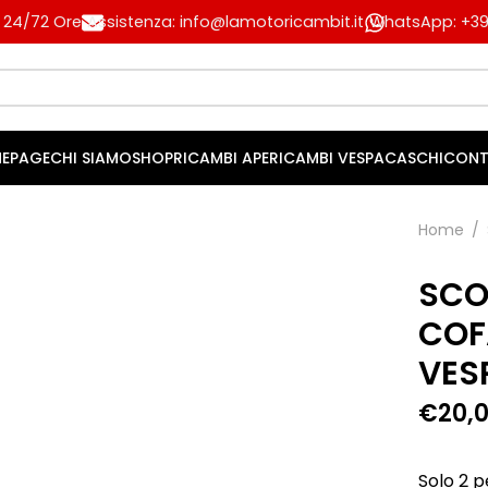
n 24/72 Ore
Assistenza: info@lamotoricambit.it
WhatsApp: +39 
EPAGE
CHI SIAMO
SHOP
RICAMBI APE
RICAMBI VESPA
CASCHI
CONT
Home
/
SCO
COF
VES
€
20,
Solo 2 pe