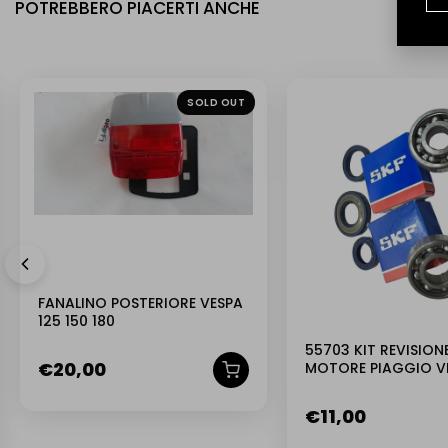
POTREBBERO PIACERTI ANCHE
NUOVO
SOLD OUT
FANALINO POSTERIORE VESPA
125 150 180
55703 KIT REVISION
€
20,00
MOTORE PIAGGIO VE
125 PRIMAVERA ET3
€
11,00