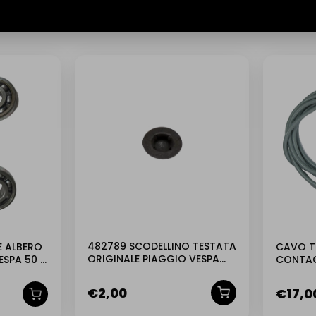
482789 SCODELLINO TESTATA
E ALBERO
CAVO T
ORIGINALE PIAGGIO VESPA
SPA 50 –
CONTAC
ET2 50 INIEZIONE
APE CAR
€
2,00
€
17,0