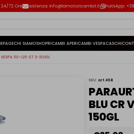
n 24/72 Ore
Assistenza: info@lamotoricambit.it
WhatsApp: +39 
EPAGE
CHI SIAMO
SHOP
RICAMBI APE
RICAMBI VESPA
CASCHI
CONT
 VESPA 50-125-ET 3-150GL
SKU:
art.45B
PARAURT
BLU CR 
150GL