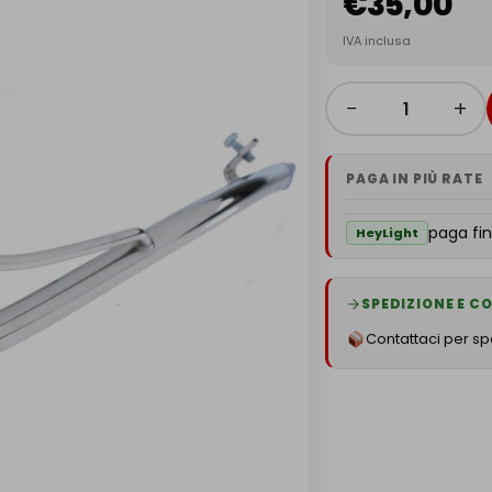
€
35,00
IVA inclusa
−
+
PAGA IN PIÙ RATE
paga fin
HeyLight
SPEDIZIONE E 
Contattaci per spe