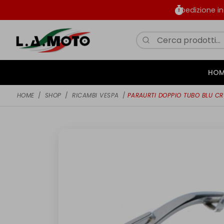
Spedizione i
HOM
HOME
/
SHOP
/
RICAMBI VESPA
/
PARAURTI DOPPIO TUBO BLU CR