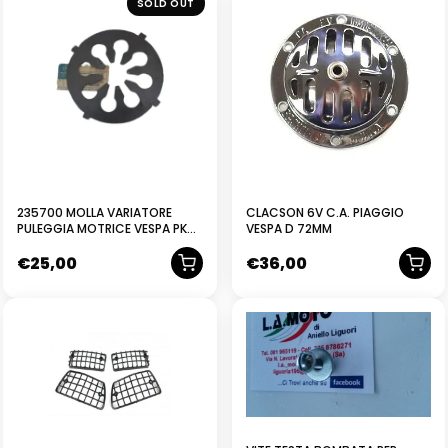
SOLD OUT
235700 MOLLA VARIATORE
CLACSON 6V C.A. PIAGGIO
PULEGGIA MOTRICE VESPA PK
VESPA D 72MM
50 AUTOMATICA 1984-1989
€
25,00
€
36,00
PIAGGIO
NUOVO