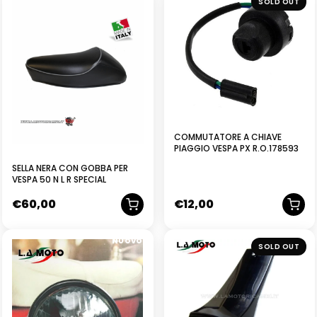
SOLD OUT
COMMUTATORE A CHIAVE
PIAGGIO VESPA PX R.O.178593
SELLA NERA CON GOBBA PER
VESPA 50 N L R SPECIAL
€
60,00
€
12,00
NUOVO
NUOVO
SOLD OUT