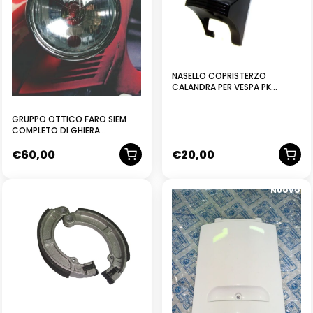
NASELLO COPRISTERZO
CALANDRA PER VESPA PK
50/125 XL RUSH PLURIMATIC
PRODOTTO ITALIANO
GRUPPO OTTICO FARO SIEM
COMPLETO DI GHIERA
DIAMETRO MM 115 PER VESPA
€
60,00
€
20,00
125 VNB 3 4 5 6T 150 VBA VBB
160 GS
NUOVO