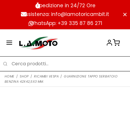
Spedizione in 24/72 Ore
Assistenza: info@lamotoricambit.it
WhatsApp: +39 335 87 86 271
HOME
/
SHOP
/
RICAMBI VESPA
/
GUARNIZIONE TAPPO SERBATOIO
BENZINA 42X42,5X3 MM.