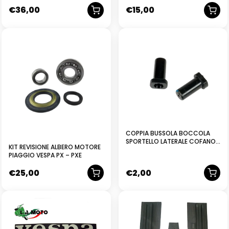
WORLD TRAVEL D-795
150CC
€
36,00
€
15,00
OMOLOGATO VESPA
COPPIA BUSSOLA BOCCOLA
SPORTELLO LATERALE COFANO
KIT REVISIONE ALBERO MOTORE
MOTORE VESPA PK 50 – 125 S FL
PIAGGIO VESPA PX – PXE
N
€
25,00
€
2,00
NUOVO