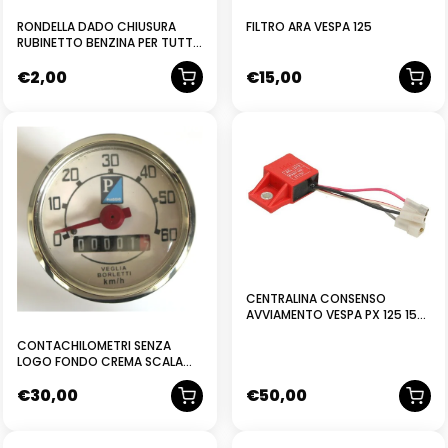
RONDELLA DADO CHIUSURA
FILTRO ARA VESPA 125
RUBINETTO BENZINA PER TUTTI I
MODELLI DI VESPA – PIAGGIO
€
2,00
€
15,00
6067
NUOVO
CENTRALINA CONSENSO
AVVIAMENTO VESPA PX 125 150
200 PIAGGIO
CONTACHILOMETRI SENZA
LOGO FONDO CREMA SCALA
100 KM PER VESPA 50 90
€
30,00
€
50,00