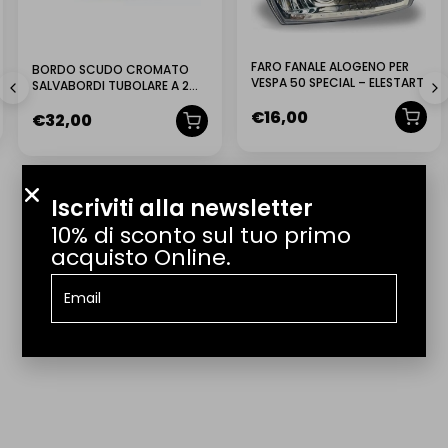
Consegniamo in tutta Italia. Per spedizioni internazionali scrivici a
info@lmr.it.
FARO FANALE ALOGENO PER
BORDO SCUDO CROMATO
VESPA 50 SPECIAL – ELESTART
SALVABORDI TUBOLARE A 2
QUANTO TEMPO CI VUOLE PER LA CONSEGNA?
PEZZI VESPA 125 150 DAL 1957
€
16,00
€
32,00
AL 1966 VNB VNA VBA VBB
QUANTO COSTA LA SPEDIZIONE?
IL PRODOTTO ARRIVA GIÀ MONTATO?
Iscriviti alla newsletter
10% di sconto sul tuo primo
POSSO EFFETTUARE UN RESO?
acquisto Online.