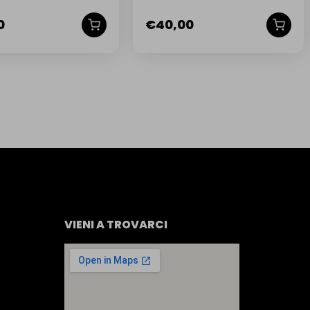
ORIGINALE PIAGGIO LIBERTY
RST 50-125-200
0
€
40,00
VIENI A TROVARCI