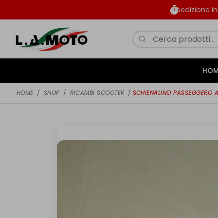
Spedizione i
HOM
HOME
/
SHOP
/
RICAMBI SCOOTER
/
SCHIENALINO PASSEGGERO A