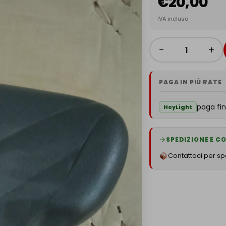
€
20,00
IVA inclusa
−
+
PAGA IN PIÙ RATE
paga fin
HeyLight
SPEDIZIONE E 
Contattaci per spe