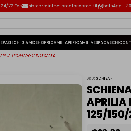
n 24/72 Ore
Assistenza: info@lamotoricambit.it
WhatsApp: +39 
EPAGE
CHI SIAMO
SHOP
RICAMBI APE
RICAMBI VESPA
CASCHI
CONT
PRILIA LEONARDO 125/150/250
SKU:
SCHIEAP
SCHIENA
APRILIA
125/150