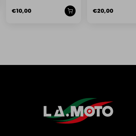
PIAGGIO CIAO PX 50
MP3 GILERA
€
10,00
€
20,00