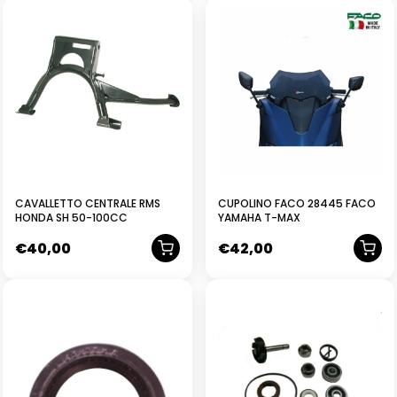
CAVALLETTO CENTRALE RMS
CUPOLINO FACO 28445 FACO
HONDA SH 50-100CC
YAMAHA T-MAX
€
40,00
€
42,00
NUOVO