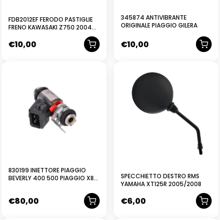
345874 ANTIVIBRANTE
FDB2012EF FERODO PASTIGLIE
ORIGINALE PIAGGIO GILERA
FRENO KAWASAKI Z750 2004
VERSYS 650 ZX10R ZX-6R ZZR
€
10,00
€
10,00
600
830199 INIETTORE PIAGGIO
SPECCHIETTO DESTRO RMS
BEVERLY 400 500 PIAGGIO X8
YAMAHA XT125R 2005/2008
400 PIAGGIO X9 500
€
80,00
€
6,00