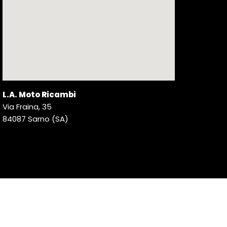
L.A. Moto Ricambi
Via Fraina, 35
84087 Sarno (SA)
© 2026 L.A. Moto Ricambi. Tutti i diritti riservati. | P. IVA
02144890650