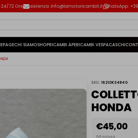
n 24/72 Ore
Assistenza: info@lamotoricambit.it
WhatsApp: +39 
EPAGE
CHI SIAMO
SHOP
RICAMBI APE
RICAMBI VESPA
CASCHI
CONT
ONDA
SKU:
16210KS4840
COLLETT
HONDA
€
45,00
IVA inclusa