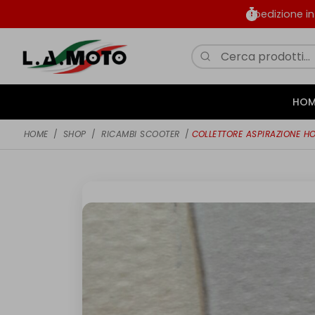
Spedizione i
HOM
HOME
/
SHOP
/
RICAMBI SCOOTER
/
COLLETTORE ASPIRAZIONE H