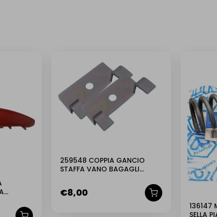
259548 COPPIA GANCIO
STAFFA VANO BAGAGLI
ANTERIORE ORIGINALE
A
PIAGGIO FREE 50 – 100 cc
€
8,00
RA
P 800
136147 
SELLA P