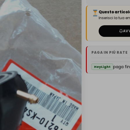
Questo articol
Inserisci la tua 
AV
PAGA IN PIÙ RATE
paga fin
HeyLight