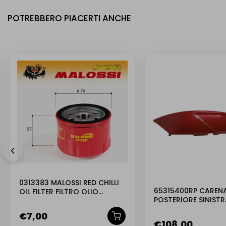
POTREBBERO PIACERTI ANCHE
0313383 MALOSSI RED CHILLI
65315400RP CAREN
OIL FILTER FILTRO OLIO
POSTERIORE SINIST
PIAGGIO
ORIGINALE GILERA G
€
7,00
€
108,00