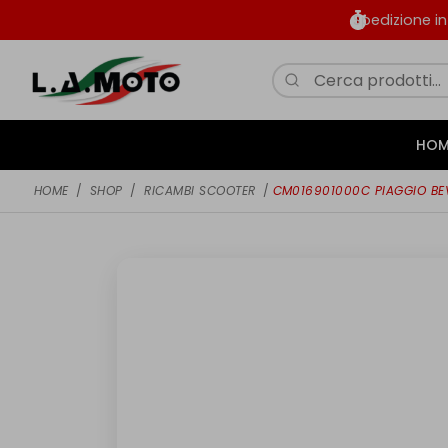
Spedizione i
HOM
HOME
/
SHOP
/
RICAMBI SCOOTER
/
CM016901000C PIAGGIO BE