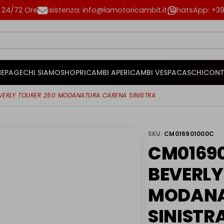
n 24/72 Ore
Assistenza: info@lamotoricambit.it
WhatsApp: +39 
EPAGE
CHI SIAMO
SHOP
RICAMBI APE
RICAMBI VESPA
CASCHI
CONT
VERLY TOURER 250 MODANATURA CARENA SINISTRA
SKU:
CM016901000C
CM01690
BEVERLY
MODANA
SINISTR