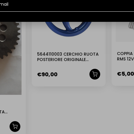
COPPIA 
5644110003 CERCHIO RUOTA
RMS 12V
POSTERIORE ORIGINALE
PIAGGIO GILERA RUNNER 50
2004
€
5,00
€
90,00
TA
 TG2 TG3
72,3 MM
DA 8 MM