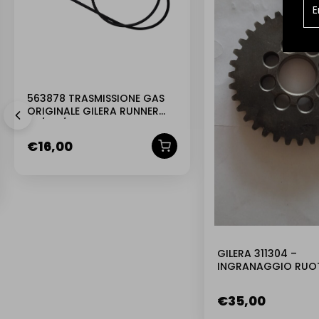
563878 TRASMISSIONE GAS
ORIGINALE GILERA RUNNER
50/125/180 DAL ´98 AL ´04
€
16,00
GILERA 311304 –
INGRANAGGIO RUO
DENTATA Z35 DENTI
DIAMETRO ESTERNO 
€
35,00
INTERNO 20 8 FORI 