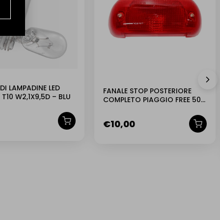
DI LAMPADINE LED
FANALE STOP POSTERIORE
 T10 W2,1X9,5D – BLU
COMPLETO PIAGGIO FREE 50
BOSATTA -P204
€
10,00