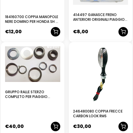
414497 GANASCE FRENO
184160700 COPPIA MANOPOLE
ANTERIORI ORIGINALI PIAGGIO
NERE DOMINO PER HONDA SH cc
ZIP FREE SI CIAO BRAVO 3
300 INTEGRA cc 700
GRILLO 50
€
12,00
€
8,00
NUOVO
GRUPPO RALLE STERZO
COMPLETO PER PIAGGIO
MODELLO BEVERLY 400/500
5978215
246480080 COPPIA FRECCE
CARBON LOOK RMS
€
40,00
€
30,00