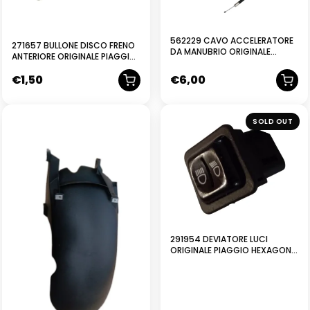
562229 CAVO ACCELERATORE
271657 BULLONE DISCO FRENO
DA MANUBRIO ORIGINALE
ANTERIORE ORIGINALE PIAGGIO
PIAGGIO
ZIP F.R.-ZIP RST-SP
€
1,50
€
6,00
SOLD OUT
291954 DEVIATORE LUCI
ORIGINALE PIAGGIO HEXAGON
ZIP RST SKIPPER GILERA
TYPHOON