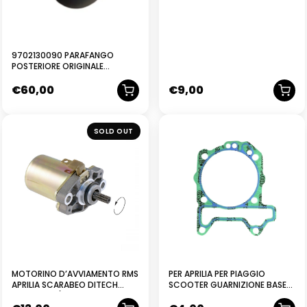
9702130090 PARAFANGO
POSTERIORE ORIGINALE
PIAGGIO GILERA DNA
€
60,00
€
9,00
SOLD OUT
MOTORINO D’AVVIAMENTO RMS
PER APRILIA PER PIAGGIO
APRILIA SCARABEO DITECH
SCOOTER GUARNIZIONE BASE
50CC 2001/2004
CILINDRO 0,6 828147