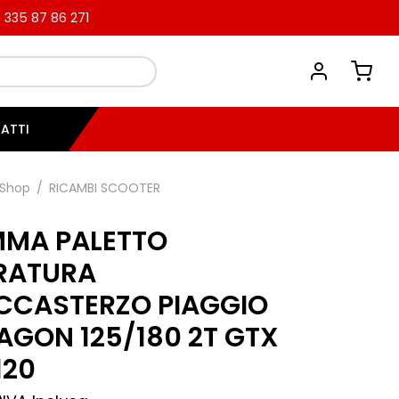
335 87 86 271
ATTI
Shop
/
RICAMBI SCOOTER
MA PALETTO
RATURA
CCASTERZO PIAGGIO
AGON 125/180 2T GTX
120