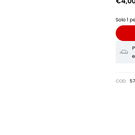
€
4,0
Solo 1 pe
P
e
COD:
57