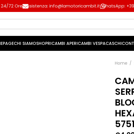
n 24/72 Ore
Assistenza: info@lamotoricambit.it
WhatsApp: +39 
EPAGE
CHI SIAMO
SHOP
RICAMBI APE
RICAMBI VESPA
CASCHI
CONT
Home
/
CAM
SER
BLO
HEX
575