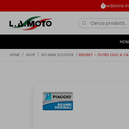
Spedizione i
HOM
HOME
/
SHOP
/
RICAMBI SCOOTER
/
880887 – FILTRO OLIO A CA