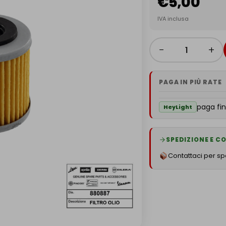
€
5,00
IVA inclusa
−
+
PAGA IN PIÙ RATE
paga fin
HeyLight
SPEDIZIONE E 
Contattaci per spe