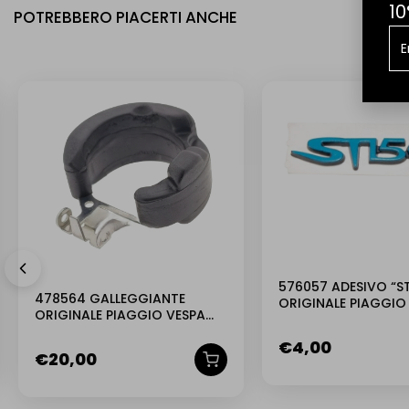
10
POTREBBERO PIACERTI ANCHE
576057 ADESIVO “S
478564 GALLEGGIANTE
ORIGINALE PIAGGIO 
ORIGINALE PIAGGIO VESPA
150
LIBERTY SFERA
€
4,00
€
20,00