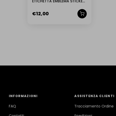
ETICHETTA EMBLEMA STICKER
DECALCO PIAGGIO FREE
ORIGINALE
€
12,00
INFORMAZIONI
ASSISTENZA CLIENTI
FAQ
Tracciamento Ordine
Contatti
Spedizioni