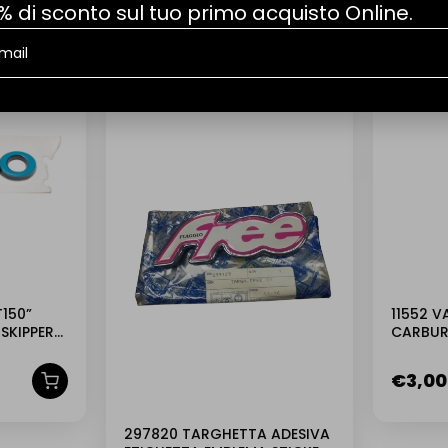
% di sconto sul tuo primo acquisto Online.
T150”
11552 
SKIPPER
CARBUR
RST FL F
€
3,00
297820 TARGHETTA ADESIVA