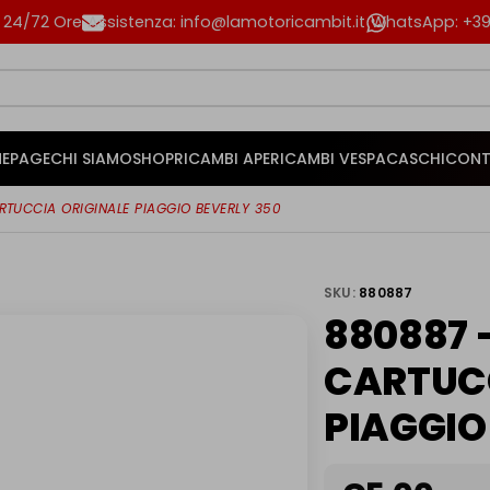
n 24/72 Ore
Assistenza: info@lamotoricambit.it
WhatsApp: +39 
EPAGE
CHI SIAMO
SHOP
RICAMBI APE
RICAMBI VESPA
CASCHI
CONT
RTUCCIA ORIGINALE PIAGGIO BEVERLY 350
SKU:
880887
880887 –
CARTUCC
PIAGGIO