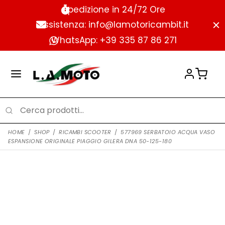
Spedizione in 24/72 Ore
Assistenza: info@lamotoricambit.it
WhatsApp: +39 335 87 86 271
HOME
/
SHOP
/
RICAMBI SCOOTER
/
577969 SERBATOIO ACQUA VASO
ESPANSIONE ORIGINALE PIAGGIO GILERA DNA 50-125-180