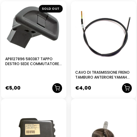
SOLD OUT
AP8127896 580387 TAPPO
DESTRO SEDE COMMUTATORE
ORIGINALE PIAGGIO MEDLEY 125
CAVO DI TRASMISSIONE FRENO
4T IE ABS E4 2016-2019
TAMBURO ANTERIORE YAMAHA
MBK CT50S CT50SS
€
5,00
€
4,00