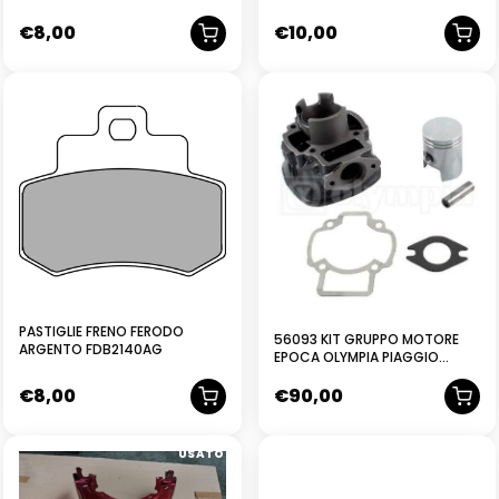
GUZZI
CICLOMOTORE MINI
€
8,00
€
10,00
PASTIGLIE FRENO FERODO
56093 KIT GRUPPO MOTORE
ARGENTO FDB2140AG
EPOCA OLYMPIA PIAGGIO
QUARTZ ZIP SP NTT NRG
€
8,00
€
90,00
USATO