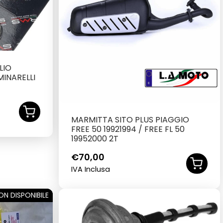
LIO
INARELLI
A
MARMITTA SITO PLUS PIAGGIO
FREE 50 19921994 / FREE FL 50
19952000 2T
€
70,00
IVA Inclusa
ON DISPONIBILE
SOLD OUT