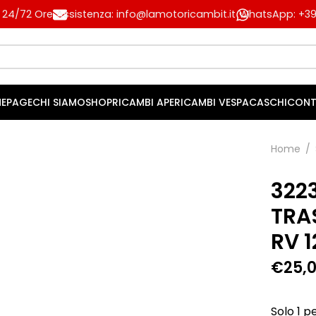
n 24/72 Ore
Assistenza: info@lamotoricambit.it
WhatsApp: +39 
EPAGE
CHI SIAMO
SHOP
RICAMBI APE
RICAMBI VESPA
CASCHI
CONT
Home
/
322
TRA
RV 1
€
25,
Solo 1 pe