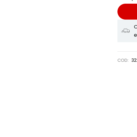
O
e
COD:
32