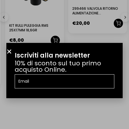
Consegniamo in tutta Italia. Per spedizioni internazionali scrivici a
info@lmr.it.
299466 VALVOLA RITORNO
ALIMENTAZIONE
ANTIDEFLUSSO ORIGINALE
QUANTO TEMPO CI VUOLE PER LA CONSEGNA?
€
20,00
PIAGGIO
KIT RULLI PULEGGIA RMS
25X17MM 18,6GR
QUANTO COSTA LA SPEDIZIONE?
€
8,00
IL PRODOTTO ARRIVA GIÀ MONTATO?
Iscriviti alla newsletter
10% di sconto sul tuo primo
POSSO EFFETTUARE UN RESO?
acquisto Online.