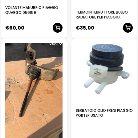
VOLANTE MANUBRIO PIAGGIO
TERMOINTERRUTTORE BULBO
QUARGO 056159
RADIATORE PER PIAGGIO
PORTER DIESEL/BENZINA 1992–
€
60,00
€
35,00
2009 R.O. 8343087Z03000
USATO
NUOVO
SERBATOIO OLIO FRENI PIAGGIO
PORTER USATO