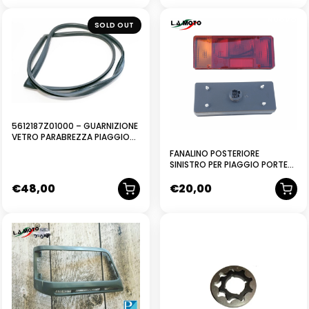
NUOVO
NUOVO
SOLD OUT
5612187Z01000 – GUARNIZIONE
VETRO PARABREZZA PIAGGIO
PORTER QUARGO
FANALINO POSTERIORE
SINISTRO PER PIAGGIO PORTER
MAXXI
€
48,00
€
20,00