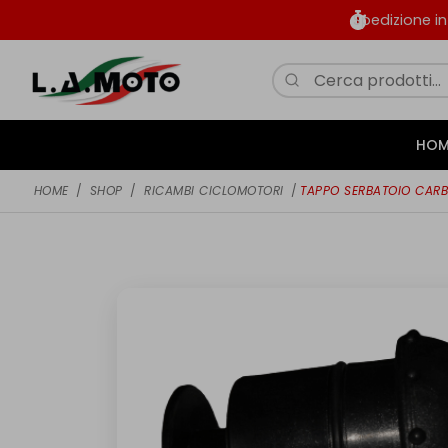
Spedizione i
HOM
HOME
/
SHOP
/
RICAMBI CICLOMOTORI
/
TAPPO SERBATOIO CARB