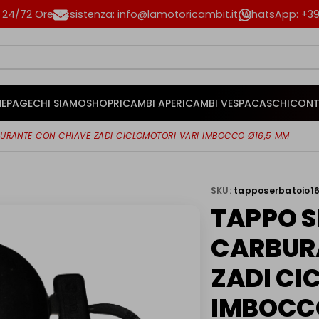
n 24/72 Ore
Assistenza: info@lamotoricambit.it
WhatsApp: +39 
EPAGE
CHI SIAMO
SHOP
RICAMBI APE
RICAMBI VESPA
CASCHI
CONT
URANTE CON CHIAVE ZADI CICLOMOTORI VARI IMBOCCO Ø16,5 MM
SKU:
tapposerbatoio16
TAPPO S
CARBUR
ZADI CI
IMBOCC