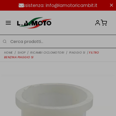
Assistenza: info@lamotoricambit.it
HOME
/
SHOP
/
RICAMBI CICLOMOTORI
/
PIAGGIO SI
/
FILTRO
BENZINA PIAGGIO SI