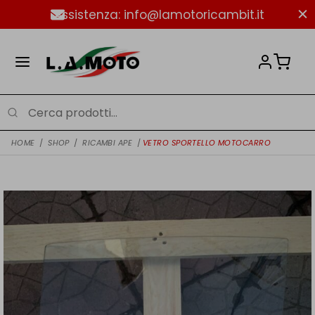
Assistenza: info@lamotoricambit.it
HOME
/
SHOP
/
RICAMBI APE
/
VETRO SPORTELLO MOTOCARRO