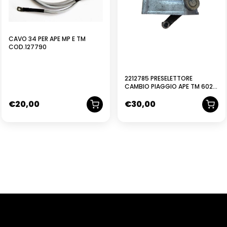
CAVO 34 PER APE MP E TM
COD.127790
2212785 PRESELETTORE
CAMBIO PIAGGIO APE TM 602-
703 & 501
€
20,00
€
30,00