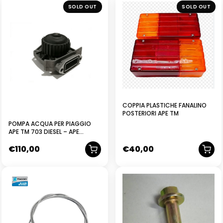
USATO
SOLD OUT
SOLD OUT
COPPIA PLASTICHE FANALINO
POSTERIORI APE TM
POMPA ACQUA PER PIAGGIO
APE TM 703 DIESEL – APE
CALESSINO ORIGINALE PIAGGIO
€
110,00
€
40,00
L6584480
NUOVO