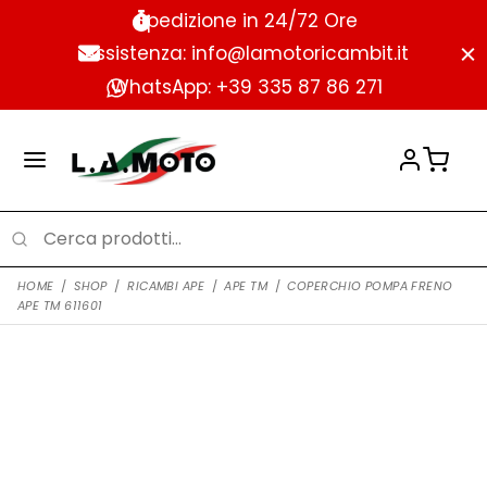
Spedizione in 24/72 Ore
Assistenza: info@lamotoricambit.it
WhatsApp: +39 335 87 86 271
HOME
/
SHOP
/
RICAMBI APE
/
APE TM
/
COPERCHIO POMPA FRENO
APE TM 611601