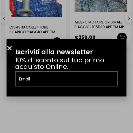
Ordine consegnato in tempo e senza problemi.
Consegniamo in tutta Italia. Per spedizioni internazionali scrivici a
info@lmr.it.
(Tradotto da Google,
vedi originale
)
ALBERO MOTORE ORIGINALE
PIAGGIO L1051180 APE TM MP
L9543113 COLLETTORE
QUANTO TEMPO CI VUOLE PER LA CONSEGNA?
CLASSIC E CALESSINO
SCARICO PIAGGIO APE TM
€
350,00
703 DIESEL LCS
€
70,00
QUANTO COSTA LA SPEDIZIONE?
Iscriviti alla newsletter
10% di sconto sul tuo primo
IL PRODOTTO ARRIVA GIÀ MONTATO?
acquisto Online.
POSSO EFFETTUARE UN RESO?