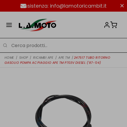
Assistenza: info@lamotoricambit.it
HOME
/
SHOP
/
RICAMBI APE
/
APE TM
/
247517 TUBO RITORNO
GASOLIO POMPA AC PIAGGIO APE TM P703V DIESEL (’87-’04)
NUOVO