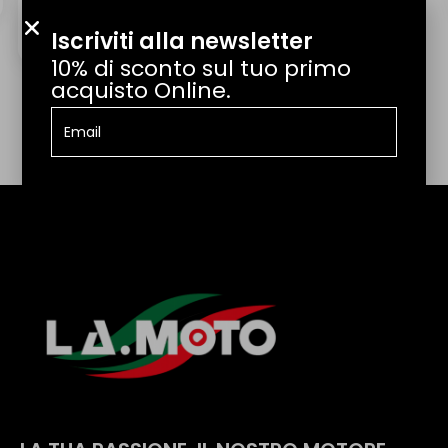
IL PRODOTTO ARRIVA GIÀ MONTATO?
€
1,00
Iscriviti alla newsletter
10% di sconto sul tuo primo
POSSO EFFETTUARE UN RESO?
acquisto Online.