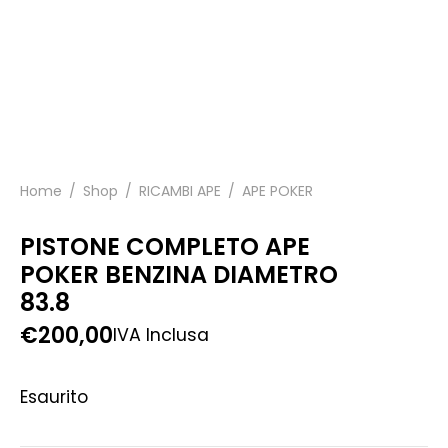
Home
/
Shop
/
RICAMBI APE
/
APE POKER
PISTONE COMPLETO APE
POKER BENZINA DIAMETRO
83.8
€
200,00
IVA Inclusa
Esaurito