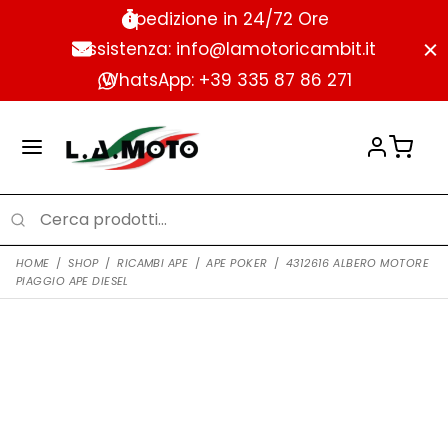
Spedizione in 24/72 Ore
Assistenza: info@lamotoricambit.it
WhatsApp: +39 335 87 86 271
HOME
/
SHOP
/
RICAMBI APE
/
APE POKER
/
4312616 ALBERO MOTORE
PIAGGIO APE DIESEL