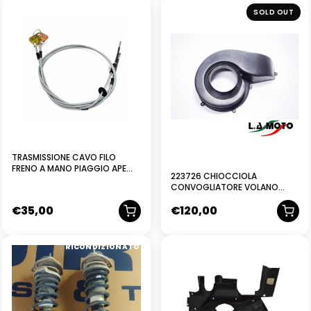
NUOVO
SOLD OUT
TRASMISSIONE CAVO FILO
FRENO A MANO PIAGGIO APE
223726 CHIOCCIOLA
POKER BENZINA DIESEL-
CONVOGLIATORE VOLANO
PIAGGIO 265285
PIAGGIO APE TM 703-CAR-
€
35,00
€
120,00
POKER DIESEL
RICONDIZIONATO