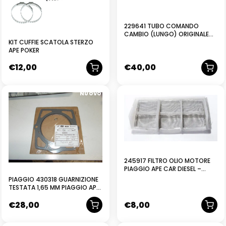
229641 TUBO COMANDO
CAMBIO (LUNGO) ORIGINALE
KIT CUFFIE SCATOLA STERZO
PIAGGIO POKER
APE POKER
€
12,00
€
40,00
NUOVO
245917 FILTRO OLIO MOTORE
PIAGGIO APE CAR DIESEL –
POKER DIESEL – POKER BENZINA
PIAGGIO 430318 GUARNIZIONE
ORIGINALE
TESTATA 1,65 MM PIAGGIO APE
POKER BENZINA
€
28,00
€
8,00