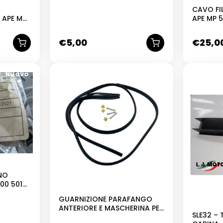
CAVO FI
 APE MP
APE MP 
€
5,00
€
25,0
NUOVO
NUOVO
NO
00 501
GUARNIZIONE PARAFANGO
ANTERIORE E MASCHERINA PER
SLE32 –
PIAGGIO APE MP TM 500 501