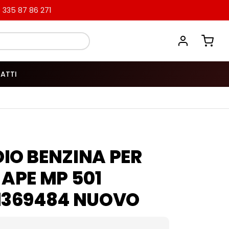
335 87 86 271
ATTI
IO BENZINA PER
 APE MP 501
1369484 NUOVO