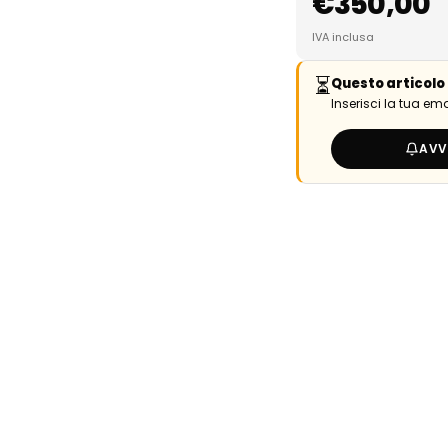
€
350,00
IVA inclusa
⏳
Questo articolo 
Inserisci la tua em
AVV