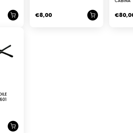
CABINA
600 601 TM 602 703 220 420
CON FISSAGGI
€
8,00
€
80,0
NUOVO
ILE
601