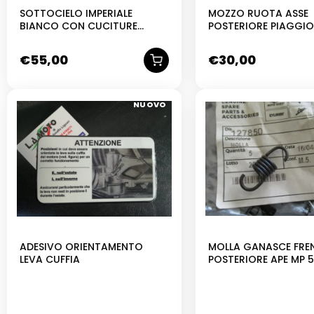
SOTTOCIELO IMPERIALE
MOZZO RUOTA ASSE
BIANCO CON CUCITURE
POSTERIORE PIAGGIO
AZZURRE APE MP
501 601 500 600
€
55,00
€
30,00
NUOVO
ADESIVO ORIENTAMENTO
MOLLA GANASCE FRE
LEVA CUFFIA
POSTERIORE APE MP 5
600 601 127850