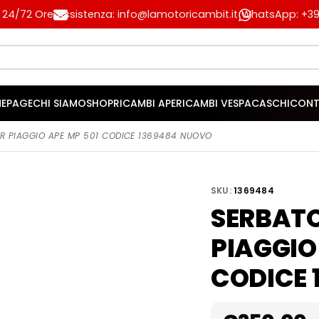
n 24/72 Ore
Assistenza: info@lamotoricambit.it
WhatsApp: +39 
EPAGE
CHI SIAMO
SHOP
RICAMBI APE
RICAMBI VESPA
CASCHI
CONT
ER PIAGGIO APE MP 501 CODICE 1369484 NUOVO
SKU:
1369484
SERBATO
PIAGGIO
CODICE 