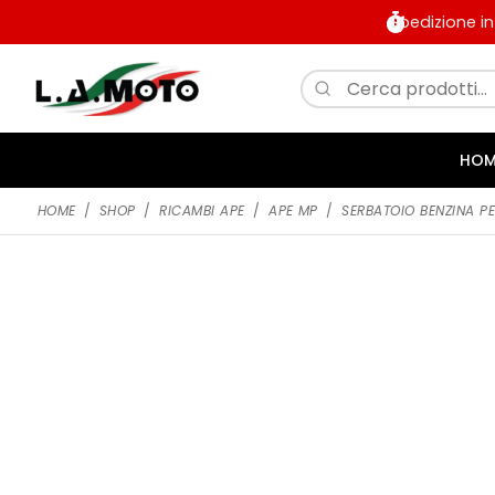
Spedizione i
HOM
HOME
/
SHOP
/
RICAMBI APE
/
APE MP
/
SERBATOIO BENZINA P