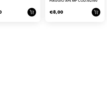
PIAGGIO APE MP COD.152150
0
€
8,00