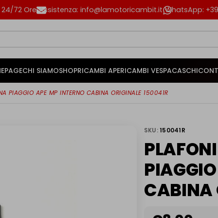
n 24/72 Ore
Assistenza: info@lamotoricambit.it
WhatsApp: +39 
EPAGE
CHI SIAMO
SHOP
RICAMBI APE
RICAMBI VESPA
CASCHI
CONT
NA PIAGGIO APE MP INTERNO CABINA ORIGINALE 150041R
SKU:
150041R
PLAFONI
PIAGGIO
CABINA 