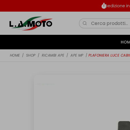
Spedizione i
HOM
HOME
/
SHOP
/
RICAMBI APE
/
APE MP
/
PLAFONIERA LUCE CABI