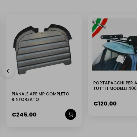
NUOVO
PORTAPACCHI PER A
TUTTI I MODELLI 40
PIANALE APE MP COMPLETO
500-501-550-600-60
RINFORZATO
€
120,00
€
245,00