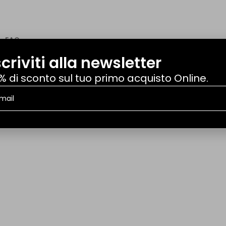
FAQ
scriviti alla newsletter
% di sconto sul tuo primo acquisto Online.
 MP 501 600 601 50 TL5T r.o. 150041