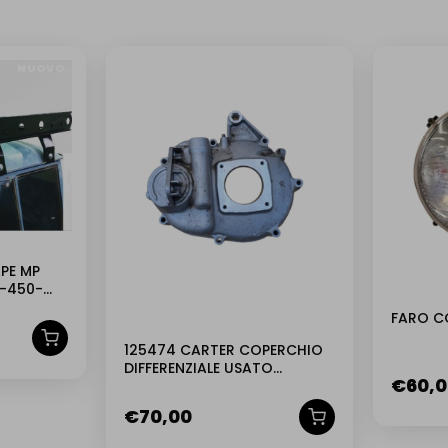
NUOVO
USATO
PE MP
0-450-
1 E 175
FARO C
125474 CARTER COPERCHIO
DIFFERENZIALE USATO
€
60,
GARANTITO
€
70,00