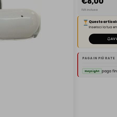
€
8,00
IVA inclusa
Questo articol
Inserisci la tua 
AV
PAGA IN PIÙ RATE
paga fin
HeyLight