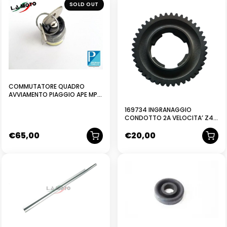
NUOVO
NUOVO
SOLD OUT
COMMUTATORE QUADRO
AVVIAMENTO PIAGGIO APE MP
501 601 TM 703 602 140732
169734 INGRANAGGIO
CONDOTTO 2A VELOCITA’ Z42
PIAGGIO APE TM P602 – APE TM
€
65,00
€
20,00
P703