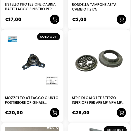
LISTELLO PROTEZIONE CABINA
RONDELLA TAMPONE ASTA
BATITTACCO SINISTRO PER
CAMBIO 112175
PIAGGIO APE MP R.O.194946
€
17,00
€
2,00
NUOVO
NUOVO
SOLD OUT
MOZZETTO ATTACCO GIUNTO
SERIE DI CALOTTE STERZO
POSTERIORE ORIGINALE
INFERIORE PER APE MP MPA MPV
PIAGGIO APE MP APE CAR
CAR
€
20,00
€
25,00
1279014
USATO
NUOVO
SOLD OUT