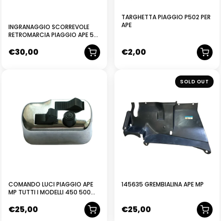
TARGHETTA PIAGGIO P502 PER
APE
INGRANAGGIO SCORREVOLE
RETROMARCIA PIAGGIO APE 50
P TMP TL2T TL3T TL4T 1695605
€
30,00
€
2,00
NUOVO
SOLD OUT
COMANDO LUCI PIAGGIO APE
145635 GREMBIALINA APE MP
MP TUTTI I MODELLI 450 500
550 600 175
€
25,00
€
25,00