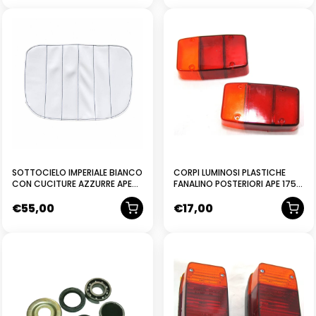
SOTTOCIELO IMPERIALE BIANCO
CORPI LUMINOSI PLASTICHE
CON CUCITURE AZZURRE APE
FANALINO POSTERIORI APE 175
MP
PENTARÒ MP
€
55,00
€
17,00
NUOVO
NUOVO