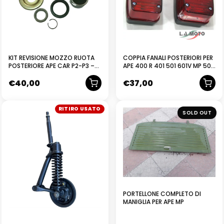
KIT REVISIONE MOZZO RUOTA
COPPIA FANALI POSTERIORI PER
POSTERIORE APE CAR P2-P3 –
APE 400 R 401 501 601V MP 500
APE MP 154688
600 P2
€
40,00
€
37,00
RICONDIZIONATO
RITIRO USATO
NUOVO
SOLD OUT
PORTELLONE COMPLETO DI
MANIGLIA PER APE MP