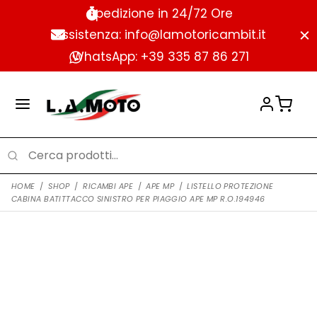
Spedizione in 24/72 Ore
Assistenza: info@lamotoricambit.it
WhatsApp: +39 335 87 86 271
HOME
/
SHOP
/
RICAMBI APE
/
APE MP
/
LISTELLO PROTEZIONE
CABINA BATITTACCO SINISTRO PER PIAGGIO APE MP R.O.194946