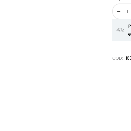
P
e
COD:
16