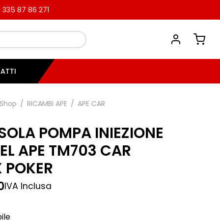
335 87 86 271
ATTI
Shop
/
RICAMBI APE
/
APE CAR
SOLA POMPA INIEZIONE
SEL APE TM703 CAR
 POKER
0
IVA Inclusa
ile