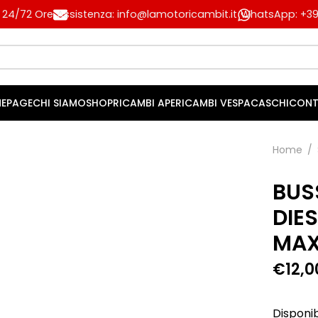
n 24/72 Ore
Assistenza: info@lamotoricambit.it
WhatsApp: +39 
EPAGE
CHI SIAMO
SHOP
RICAMBI APE
RICAMBI VESPA
CASCHI
CONT
Home
/
BUS
DIE
MAX
€
12,0
Disponib