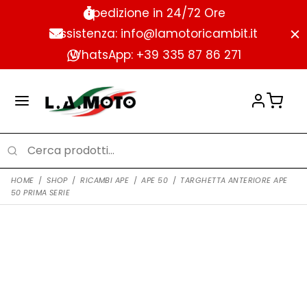
Spedizione in 24/72 Ore
Assistenza: info@lamotoricambit.it
WhatsApp: +39 335 87 86 271
HOME
/
SHOP
/
RICAMBI APE
/
APE 50
/
TARGHETTA ANTERIORE APE
50 PRIMA SERIE