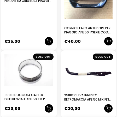
PER APE 50 ORIGINALE PIAGGIO
565905
CORNICE FARO ANTERIORE PER
PIAGGIO APE 50 1°SERIE COD.
118405 COMPATIBILE
€
35,00
€
40,00
NUOVO
SOLD OUT
SOLD OUT
119981 BOCCOLA CARTER
258827 LEVA INNESTO
DIFFERENZIALE APE 50 TM P
RETROMARCIA APE 50 MIX FL3
EUROPA PIAGGIO
€
20,00
€
20,00