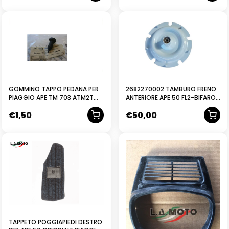
NUOVO
2682270002 TAMBURO FRENO
GOMMINO TAPPO PEDANA PER
ANTERIORE APE 50 FL2-BIFARO-
PIAGGIO APE TM 703 ATM2T
MIX USATO
ATM3T MP TUTTI I MODELLI
€
1,50
€
50,00
TAPPETO POGGIAPIEDI DESTRO