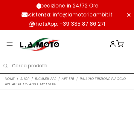
Spedizione in 24/72 Ore
Assistenza: info@lamotoricambit.it
WhatsApp: +39 335 87 86 271
HOME
/
SHOP
/
RICAMBI APE
/
APE 175
/
RALLINO FRIZIONE PIAGGIO
APE AD AE 175 400 E MP 1 SERIE