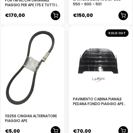
PORTAPACCHI ORIGINALE
550 – 600 – 501
PIAGGIO PER APE 175 E TUTTI I
MODELLI APE MP (400-450-
€
170,00
€
150,00
500-501-550-600-601)
NUOVO
NUOVO
SOLD OUT
PAVIMENTO CABINA PIANALE
PEDANA FONDO PIAGGIO APE
MP 500 501 550 600 601
CALESSINO NERO
113256 CINGHIA ALTERNATORE
PIAGGIO APE
€
5,00
€
70,00