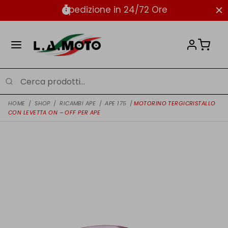
Spedizione in 24/72 Ore
HOME
/
SHOP
/
RICAMBI APE
/
APE 175
/
MOTORINO TERGICRISTALLO
CON LEVETTA ON – OFF PER APE