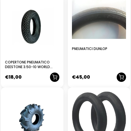
PNEUMATICI DUNLOP
COPERTONE PNEUMATICO
DEESTONE 3.50-10 WORLD
TRAVEL D-795 OMOLOGATO
€
18,00
€
45,00
VESPA
NUOVO
NUOVO