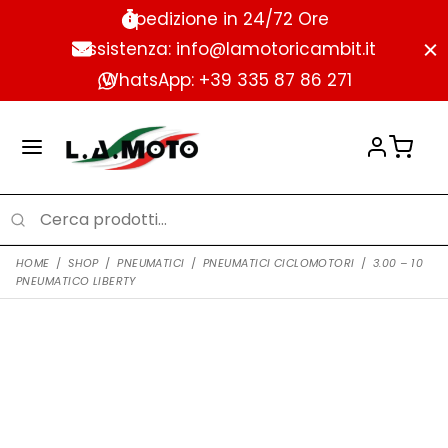
Spedizione in 24/72 Ore
Assistenza: info@lamotoricambit.it
WhatsApp: +39 335 87 86 271
HOME
/
SHOP
/
PNEUMATICI
/
PNEUMATICI CICLOMOTORI
/
3.00 – 10
PNEUMATICO LIBERTY