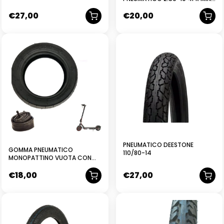
CROSS PIT BIKE TASSELLATO
€
27,00
€
20,00
NUOVO
NUOVO
PNEUMATICO DEESTONE
GOMMA PNEUMATICO
110/80-14
MONOPATTINO VUOTA CON
CAMERA D’ARIA 10 X 2.50
€
18,00
€
27,00