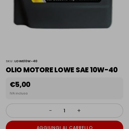
SKU:
LOWE10W-40
OLIO MOTORE LOWE SAE 10W-40
€
5,00
IVA inclusa
−
+
AGGIUNGI AL CARRELLO