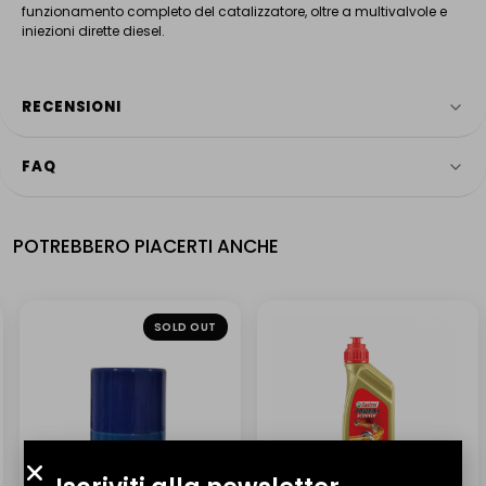
funzionamento completo del catalizzatore, oltre a multivalvole e
iniezioni dirette diesel.
RECENSIONI
FAQ
4.9
HAI ANCORA DOMANDE?
Servizio più votato
POTREBBERO PIACERTI ANCHE
Il nostro team è a tua disposizione dal lunedì al venerdì, dalle 9:00
Verificato da Trustindex
alle 18:00.
Rispondiamo anche su WhatsApp entro pochi minuti.
NUOVO
NUOVO
SOLD OUT
Contattaci
WhatsApp
eBay automated feedback
2 giorni fa
IN QUALI PAESI CONSEGNATE I VOSTRI PRODOTTI?
Ordine consegnato in tempo e senza problemi.
Consegniamo in tutta Italia. Per spedizioni internazionali scrivici a
info@lmr.it.
(Tradotto da Google,
vedi originale
)