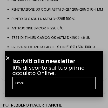
NATURA DEL SAPONE LITHIUM
PENETRAZIONE 60 COLPI ASTM D-217 265-295 X 10-1 MM
PUNTO DI CADUTA ASTM D-2265 190ºC
ANTIRUGGINE EMCOR IP 220 0/0
TEST DI TIMKEN CARICO OK ASTM D-2509 45 LB.
PROVA MECCANICA FAG FE-9 DIN 51.821 F50> 100H A
130ºC
Iscriviti alla newsletter
10% di sconto sul tuo primo
acquisto Online.
RECENSIONI
FAQ
4.9
HAI ANCORA DOMANDE?
Servizio più votato
POTREBBERO PIACERTI ANCHE
Il nostro team è a tua disposizione dal lunedì al venerdì, dalle 9:00