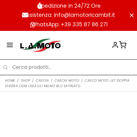
Spedizione in 24/72 Ore
Assistenza: info@lamotoricambit.it
WhatsApp: +39 335 87 86 271
HOME
/
SHOP
/
CASCHI
/
CASCHI MOTO
/
CASCO MOTO JET DOPPIA
VISIERA CGM 169A ILLI MONO BLU SATINATO