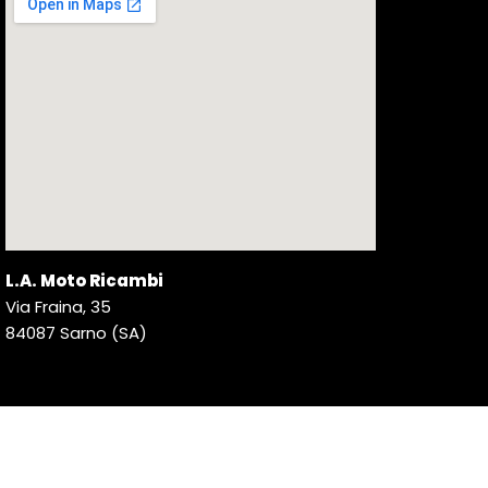
L.A. Moto Ricambi
Via Fraina, 35
84087 Sarno (SA)
© 2026 L.A. Moto Ricambi. Tutti i diritti riservati. | P. IVA
02144890650