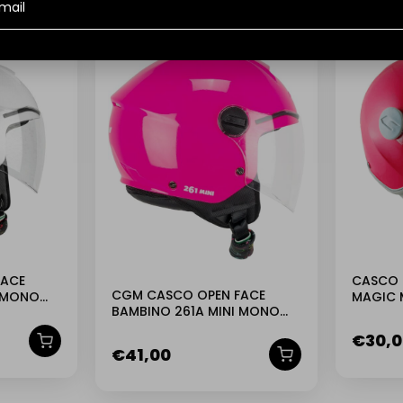
FACE
CASCO 
CGM CASCO OPEN FACE
I MONO
MAGIC 
BAMBINO 261A MINI MONO
CGM
FUCSIA
€
30,
€
41,00