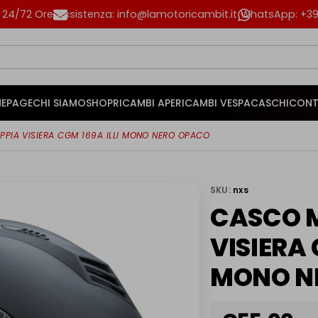
n 24/72 Ore
Assistenza: info@lamotoricambit.it
WhatsApp: +39 
EPAGE
CHI SIAMO
SHOP
RICAMBI APE
RICAMBI VESPA
CASCHI
CONT
PIA VISIERA CGM 169A ILLI MONO NERO OPACO
SKU:
nxs
CASCO M
VISIERA 
MONO N