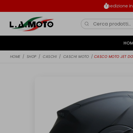
Spedizione i
HOM
HOME
/
SHOP
/
CASCHI
/
CASCHI MOTO
/
CASCO MOTO JET DOP