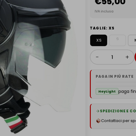
€55,00
IVA inclusa
TAGLIE: XS
S
XS
−
+
PAGA IN PIÙ RATE
paga fin
HeyLight
SPEDIZIONE E 
Contattaci per spe