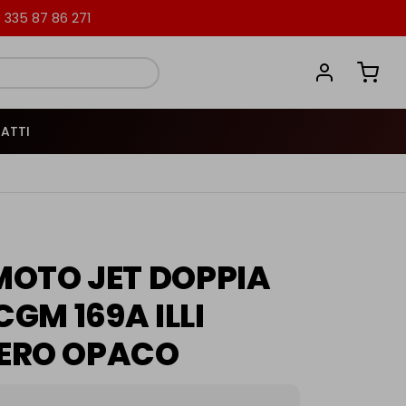
335 87 86 271
ATTI
OTO JET DOPPIA
CGM 169A ILLI
ERO OPACO