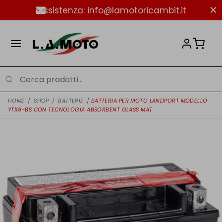
Assistenza: info@lamotoricambit.it
HOME
/
SHOP
/
BATTERIE
/
BATTERIA PER MOTO LANDPORT MODELLO
YTX9-BS CON TECNOLOGIA ABSORBENT GLASS MAT
NUOVO