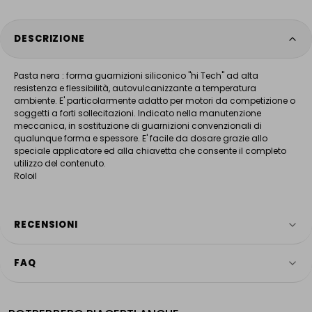
DESCRIZIONE
Pasta nera : forma guarnizioni siliconico "hi Tech" ad alta
resistenza e flessibilità, autovulcanizzante a temperatura
ambiente. E' particolarmente adatto per motori da competizione o
soggetti a forti sollecitazioni. Indicato nella manutenzione
meccanica, in sostituzione di guarnizioni convenzionali di
qualunque forma e spessore. E' facile da dosare grazie allo
speciale applicatore ed alla chiavetta che consente il completo
utilizzo del contenuto.
Roloil
RECENSIONI
FAQ
4.9
HAI ANCORA DOMANDE?
Servizio più votato